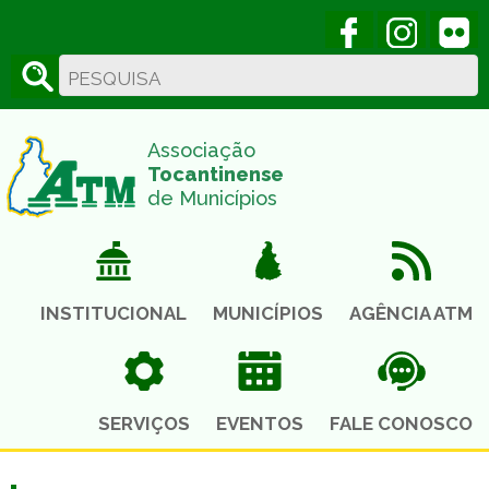
Acesse nossa
Acess
Associação
Tocantinense
de Municípios
INSTITUCIONAL
MUNICÍPIOS
AGÊNCIA ATM
SERVIÇOS
EVENTOS
FALE CONOSCO