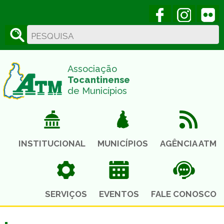
Acesse nossa
Acess
Associação
Tocantinense
de Municípios
INSTITUCIONAL
MUNICÍPIOS
AGÊNCIA ATM
SERVIÇOS
EVENTOS
FALE CONOSCO